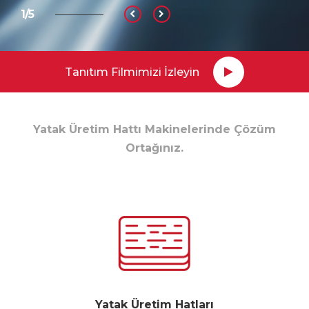
2/5
Tanıtım Filmimizi İzleyin
Yatak Üretim Hattı Makinelerinde Çözüm
Ortağınız.
Yatak Üretim Hatları