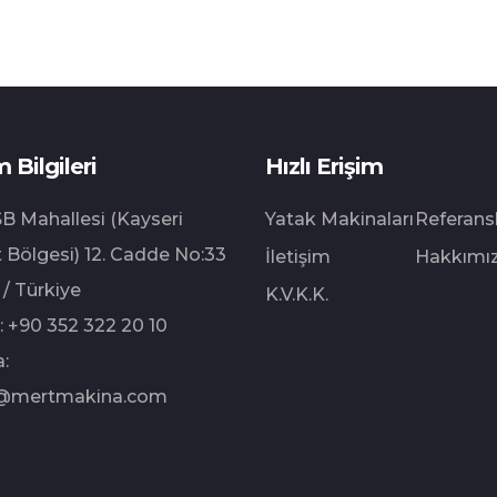
m Bilgileri
Hızlı Erişim
B Mahallesi (Kayseri
Yatak Makinaları
Referans
 Bölgesi) 12.⁠ ⁠Cadde No:33
İletişim
Hakkımı
 / Türkiye
K.V.K.K.
:
+90 352 322 20 10
:
@mertmakina.com