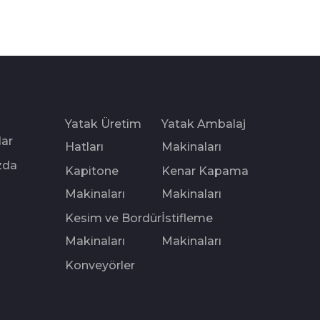
Yatak Üretim
Yatak Ambalaj
lar
Hatları
Makinaları
zda
Kapitone
Kenar Kapama
Makinaları
Makinaları
Kesim ve Bordür
İstifleme
Makinaları
Makinaları
Konveyörler