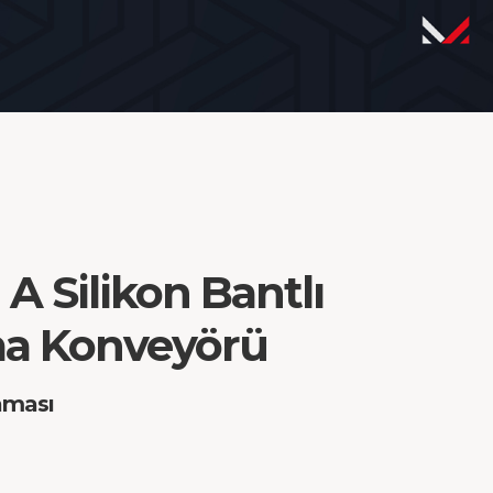
 A Silikon Bantlı
ma Konveyörü
aması