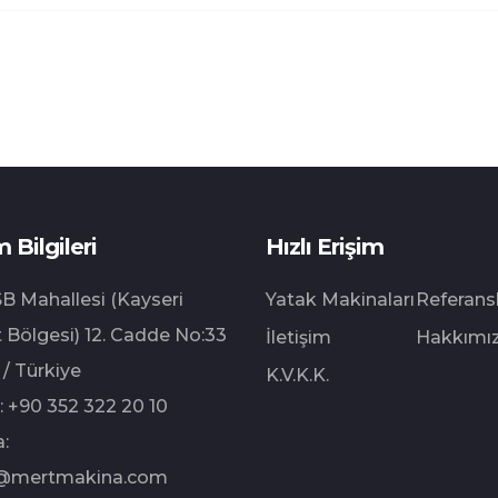
m Bilgileri
Hızlı Erişim
B Mahallesi (Kayseri
Yatak Makinaları
Referans
 Bölgesi) 12.⁠ ⁠Cadde No:33
İletişim
Hakkımı
 / Türkiye
K.V.K.K.
:
+90 352 322 20 10
:
@mertmakina.com