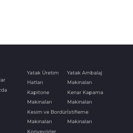
Yatak Üretim
Yatak Ambalaj
lar
Hatları
Makinaları
zda
Kapitone
Kenar Kapama
Makinaları
Makinaları
Kesim ve Bordür
İstifleme
Makinaları
Makinaları
Konveyörler