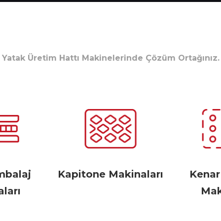
Yatak Üretim Hattı Makinelerinde Çözüm Ortağınız.
mbalaj
Kapitone Makinaları
Kena
ları
Mak