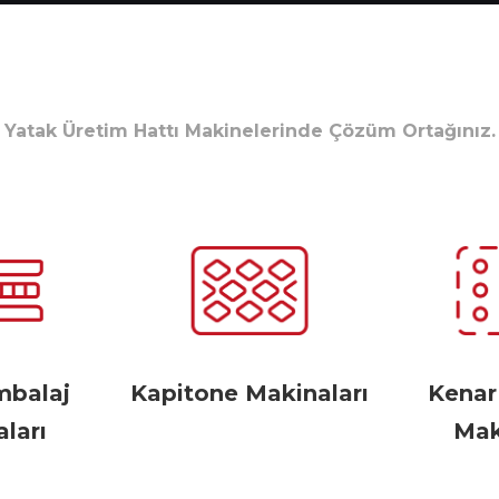
Yatak Üretim Hattı Makinelerinde Çözüm Ortağınız.
mbalaj
Kapitone Makinaları
Kena
ları
Mak