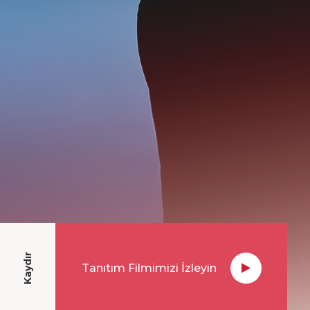
Kaydır
Tanıtım Filmimizi İzleyin