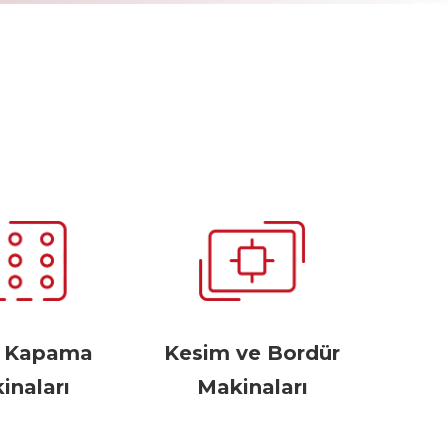
r Kapama
Kesim ve Bordür
inaları
Makinaları