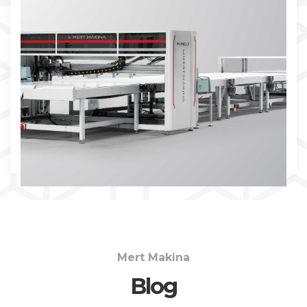
İNCELE
Mert Makina
Blog