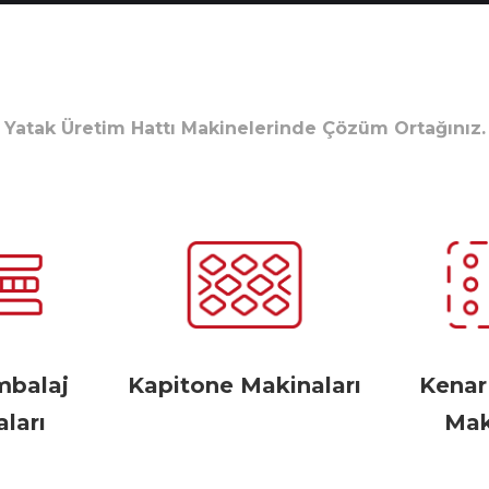
Yatak Üretim Hattı Makinelerinde Çözüm Ortağınız.
mbalaj
Kapitone Makinaları
Kena
ları
Mak