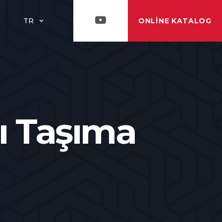
ONLINE KATALOG
TR
lı Taşıma