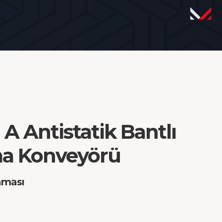
 A Antistatik Bantlı
ma Konveyörü
aması