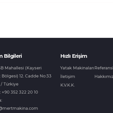
m Bilgileri
Hızlı Erişim
B Mahallesi (Kayseri
Yatak Makinaları
Referans
 Bölgesi) 12.⁠ ⁠Cadde No:33
İletişim
Hakkımı
 / Türkiye
K.V.K.K.
:
+90 352 322 20 10
:
@mertmakina.com