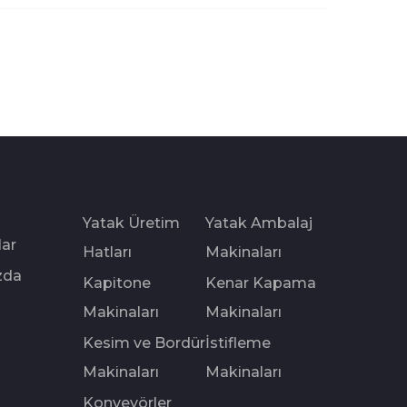
Yatak Üretim
Yatak Ambalaj
lar
Hatları
Makinaları
zda
Kapitone
Kenar Kapama
Makinaları
Makinaları
Kesim ve Bordür
İstifleme
Makinaları
Makinaları
Konveyörler