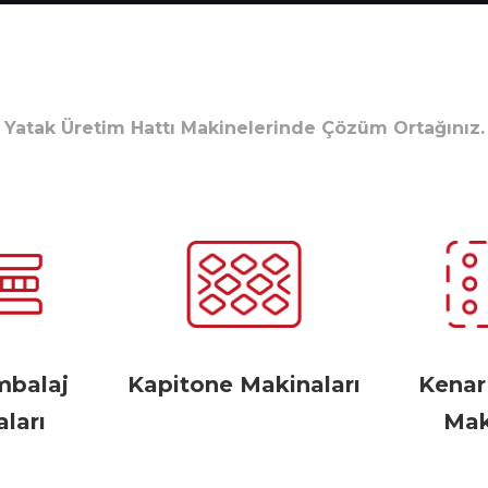
Yatak Üretim Hattı Makinelerinde Çözüm Ortağınız.
mbalaj
Kapitone Makinaları
Kena
ları
Mak