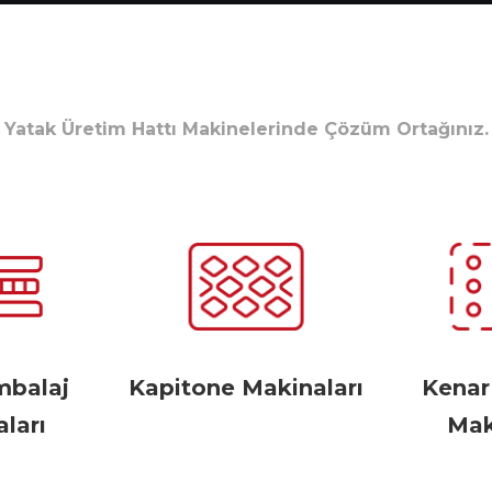
Yatak Üretim Hattı Makinelerinde Çözüm Ortağınız.
mbalaj
Kapitone Makinaları
Kena
ları
Mak