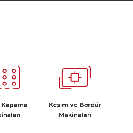
r Kapama
Kesim ve Bordür
inaları
Makinaları